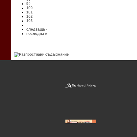
99
100
101
102
103
…
следваща ›
последна »