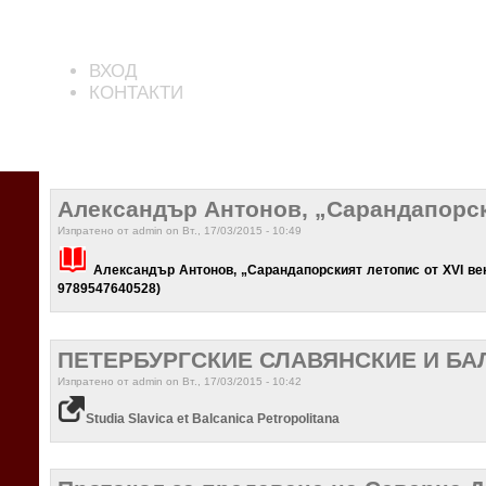
ВХОД
КОНТАКТИ
Александър Антонов, „Сарандапорски
Изпратено от admin on Вт., 17/03/2015 - 10:49
Александър Антонов, „Сарандапорският летопис от XVI век“,
9789547640528)
ПЕТЕРБУРГСКИЕ СЛАВЯНСКИЕ И Б
Изпратено от admin on Вт., 17/03/2015 - 10:42
Studia Slavica et Balcanica Petropolitana