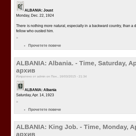
ALBANIA: Joust
Monday, Dec. 22, 1924
There is nothing more natural, especially in a backward country, than a 
fellow who ousted him.
»
Прочетете повече
ALBANIA: Albania. - Time, Saturday, A
архив
Изпратено от admin on Пон., 16/03/2015 - 21:34
ALBANIA: Albania
Saturday, Apr. 14, 1923
»
Прочетете повече
ALBANIA: King Job. - Time, Monday, A
архив