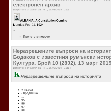
електронен архив
Изпратено от admin on Пон., 16/03/2015 - 21:17
ALBANIA: A Constitution Coming
Monday, Feb. 11, 1924
»
Прочетете повече
Неразрешените въпроси на историят
Бодаков с известния румънски истор
Култура, Брой 10 (2802), 13 март 201
Изпратено от admin on Пон., 16/03/2015 - 13:14
Неразрешените
въпроси на историята
« първа
‹ предишна
…
95
96
97
98