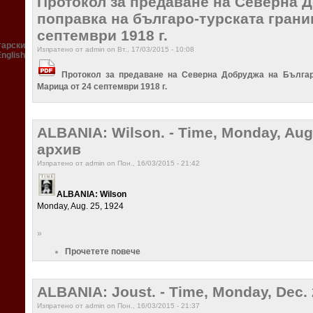
Протокол за предаване на Северна 
поправка на българо-турската грани
септември 1918 г.
гарски
Изпратено от admin on Вт., 17/03/2015 - 10:08
English
Протокол за предаване на Северна Добруджа на Българи
Марица от 24 септември 1918 г.
ALBANIA: Wilson. - Time, Monday, Aug
архив
Изпратено от admin on Пон., 16/03/2015 - 21:42
ALBANIA: Wilson
Monday, Aug. 25, 1924
»
Прочетете повече
ALBANIA: Joust. - Time, Monday, Dec.
Изпратено от admin on Пон., 16/03/2015 - 21:37