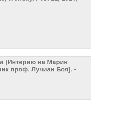
а [Интервю на Марин
ик проф. Лучиан Боя]. -
5