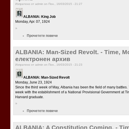
Изпратено от admin on Пон., 16/03/2015 - 21:27
ALBANIA: King Job
Monday, Apr. 07, 1924
»
Прочетете повече
ALBANIA: Man-Sized Revolt. - Time, M
електронен архив
Изпратено от admin on Пон., 16/03/2015 - 21:23
ALBANIA: Man-Sized Revolt
Monday, June 23, 1924
Since the third week of May, Albania has been the field of many battles
week with the establishment of a National Provisional Government at Ti
Harvard graduate.
»
Прочетете повече
ALBANIA: A Constitution Coming. - Tim