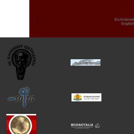
Български
English