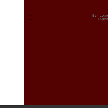
Български
English