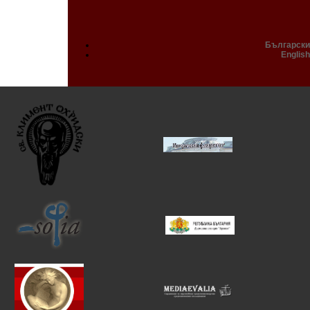
Български
English