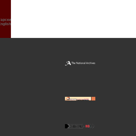
гарски
English