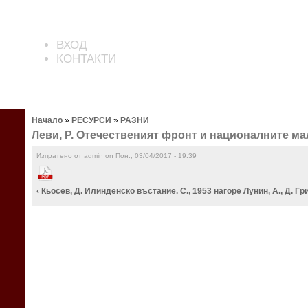
ВХОД
КОНТАКТИ
Начало
»
РЕСУРСИ
»
РАЗНИ
Леви, Р. Отечественият фронт и националните малц
Изпратено от admin on Пон., 03/04/2017 - 19:39
‹ Кьосев, Д. Илинденско въстание. С., 1953
нагоре
Лунин, А., Д. Гр