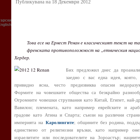
Публикувана на 18 Декември 2012
гарски
English
Това есе на Ернест Ренан е класическият текст на т
френската противоположност на „етническия нацио
Хердер.
Бих предложил днес да проанали
заедно с вас една идея, която,
привидно ясна, често предизвиква опасни недоразум
Формите на човешките общества са безкрайно разнооб
Огромните човешки струпвания като Китай, Египет, най-д
Вавилон; племената, като например еврейските и араб
градове като Атина и Спарта; съюзи на различни стран
Каролингите
империята на
; общините без родина, подд
единствено от религиозни връзки, като например оне
израелитите или последователите на Зороастър; нациит