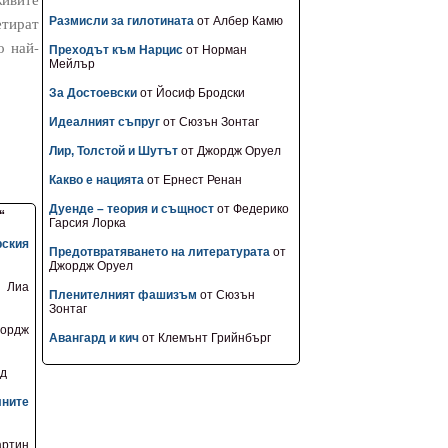
тират
Размисли за гилотината
от Албер Камю
о най-
Преходът към Нарцис
от Норман
Мейлър
За Достоевски
от Йосиф Бродски
Идеалният съпруг
от Сюзън Зонтаг
Лир, Толстой и Шутът
от Джордж Оруел
Какво е нацията
от Ернест Ренан
Дуенде – теория и същност
от Федерико
“
Гарсия Лорка
ския
Предотвратяването на литературата
от
Джордж Оруел
Лиа
Пленителният фашизъм
от Сюзън
Зонтаг
ордж
Авангард и кич
от Клемънт Грийнбърг
уд
ните
ртин