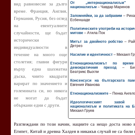
вид равновесие за дълго
От „интернационализъм"
национализъм
– Чавдар Маринов
време. Франция, Англия,
Запомняйки, за да забравим
– Риха
Германия, Русия, без оглед
Есбеншаде
на евентуалните
Политическите употреби на истори
случайности, ще бъдат
митове
– Атила Пок
исторически
Митът за двойното робство
– Рай
Детрез
индивидуалности в
течение на много още
Насилие и идентичност
– Михаил Гр
столетия; главни фигури
Етнонационализмът по врем
демократичния преход
– Бист
върху една шахматна
Беатрикс Вьогли
дъска, чиито квадрати
Консенсуси на българската пам
варират по значението и
Евгения Иванова
големината си, но никога
Етнонационализмите
– Пенка Ангел
не могат да бъдат
Идеологическият завой
объркани едни с други.
национализъм и политиката на 
Михаил Груев
Разглеждани по този начин, нациите са нещо доста ново в
Египет, Китай и древна Халдея в никакъв случай не са били 