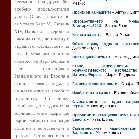
хегемония над други, без
Мевиус
особено продължителен
Произход на нациите
– Антъни Сми
успех. Онова, в което не
Преработването на минал
са успели Карл V, Людвик
България, 2013
– Златко Енев
XIV, Наполеон I, вероятно
Какво е нацията
– Ернест Ренан
няма да се удаде никому в
Общи герои, отделни претенц
бъдещето. Създаването на
Джеймс Фрусета
нова Римска империя или
Постнационализмът
– Мохамед Бам
империя на Карл Велики е
Етнос, национализъ
вече невъзможно.
комунистическото наследст
Разделението на Европа е
Източна Европа
– Мария Тодорова
отишло толкова надалеч,
Граници и идентичности
– Стефан Д
че всеки опит за всеобщо
Изобретената памет
– Евгения Иван
господство би довел
Създаването на един национ
незабавно до създаване на
герой
– Мария Тодорова
коалиция, която скоро ще
Проблемите на национализма в из
върне амбициозната нация
Европа
– Питър Шугър
обратно в естествените й
Смъртоносните национализм
Балканите
– Уилям Хейгън
граници. Установен е един