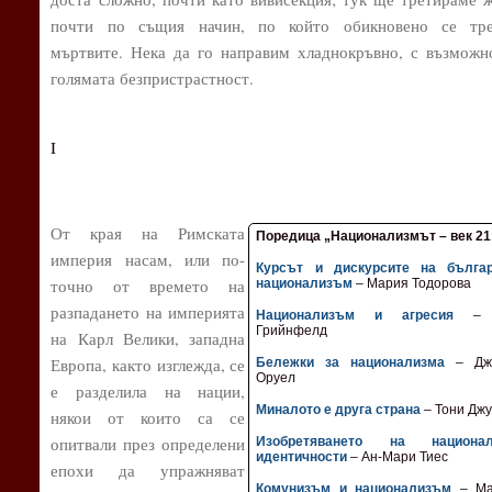
почти по същия начин, по който обикновено се тре
мъртвите. Нека да го направим хладнокръвно, с възможн
голямата безпристрастност.
I
От края на Римската
Поредица „Национализмът – век 21
империя насам, или по-
Курсът и дискурсите на българ
точно от времето на
национализъм
– Мария Тодорова
разпадането на империята
Национализъм и агресия
– 
Грийнфелд
на Карл Велики, западна
Европа, както изглежда, се
Бележки за национализма
– Дж
Оруел
е разделила на нации,
Миналото е друга страна
– Тони Дж
някои от които са се
опитвали през определени
Изобретяването на национал
идентичности
– Ан-Мари Тиес
епохи да упражняват
Комунизъм и национализъм
– Ма