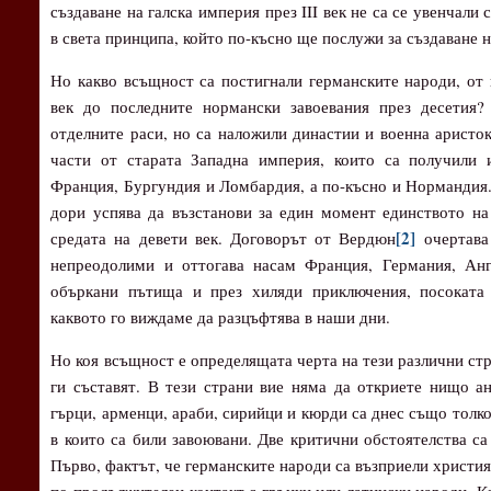
създаване на галска империя през III век не са се увенчали
в света принципа, който по-късно ще послужи за създаване н
Но какво всъщност са постигнали германските народи, от 
век до последните нормански завоевания през десетия
отделните раси, но са наложили династии и военна аристо
части от старата Западна империя, които са получили 
Франция, Бургундия и Ломбардия, а по-късно и Нормандия.
дори успява да възстанови за един момент единството на
[2]
средата на девети век. Договорът от Вердюн
очертава 
непреодолими и оттогава насам Франция, Германия, Анг
объркани пътища и през хиляди приключения, посоката
каквото го виждаме да разцъфтява в наши дни.
Но коя всъщност е определящата черта на тези различни стр
ги съставят. В тези страни вие няма да откриете нищо ан
гърци, арменци, араби, сирийци и кюрди са днес също толков
в които са били завоювани. Две критични обстоятелства са
Първо, фактът, че германските народи са възприели христи