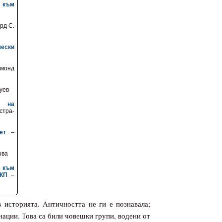
 към
рд С.
чески
монд
уев
е на
ра-
ет
–
ова
 към
БКП
–
 историята. Античността не ги е познавала;
нации. Това са били човешки групи, водени от