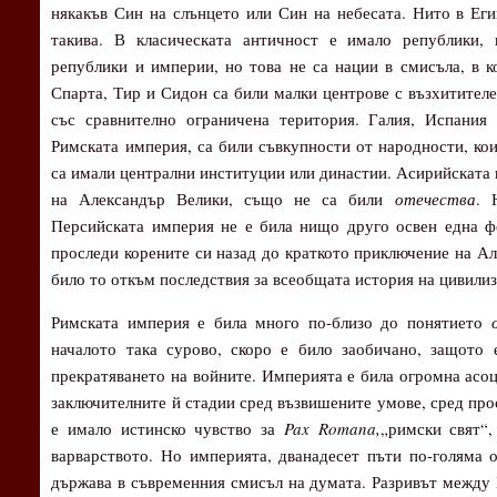
някакъв Син на слънцето или Син на небесата. Нито в Еги
такива. В класическата античност е имало републики, 
републики и империи, но това не са нации в смисъла, в к
Спарта, Тир и Сидон са били малки центрове с възхитителе
със сравнително ограничена територия. Галия, Испания
Римската империя, са били съвкупности от народности, ко
са имали централни институции или династии. Асирийската 
на Александър Велики, също не са били
отечества
. 
Персийската империя не е била нищо друго освен една ф
проследи корените си назад до краткото приключение на Ал
било то откъм последствия за всеобщата история на цивилиз
Римската империя е била много по-близо до понятието
началото така сурово, скоро е било заобичано, защото
прекратяването на войните. Империята е била огромна асоц
заключителните й стадии сред възвишените умове, сред про
е имало истинско чувство за
Pax Romana,
„римски свят“
варварството. Но империята, дванадесет пъти по-голяма 
държава в съвременния смисъл на думата. Разривът между 