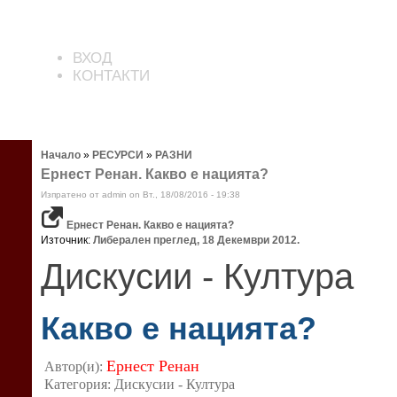
ВХОД
КОНТАКТИ
Начало
»
РЕСУРСИ
»
РАЗНИ
Ернест Ренан. Какво е нацията?
Изпратено от admin on Вт., 18/08/2016 - 19:38
Ернест Ренан. Какво е нацията?
Източник:
Либерален преглед, 18 Декември 2012.
Дискусии - Култура
Какво е нацията?
Ернест Ренан
Автор(и):
Категория:
Дискусии - Култура