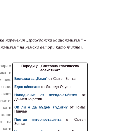
ака наречения „граждански национализъм“ –
нализъм“ на немски автори като Фихте и
зирам
Поредица „Световна класическа
есеистика“
 ако и
ения.
Бележки за „Камп“
от Сюзън Зонтаг
разни.
Едно обесване
от Джордж Оруел
ревния
Наводнение от псевдо-събития
от
Даниел Бърстин
ските;
и като
ОК ли е да бъдем Лудити?
от Томас
Пинчън
ържани
Против интерпретацията
от Сюзън
зи на
Зонтаг
е като