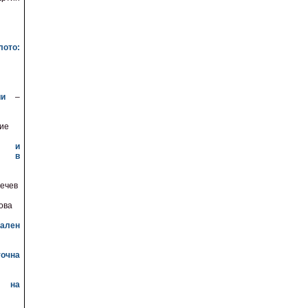
т
ото:
ии
–
ие
м и
во в
ечев
ова
ален
точна
и на