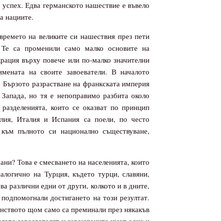
 с успех. Едва германското нашествие е въвело
а нациите.
времето на великите си нашествия през пети
? Те са променили само малко основите на
крация върху повече или по-малко значителни
имената на своите завоеватели. В началото
 Бързото разрастване на франкската империя
 Запада, но тя е непоправимо разбита около
разделенията, които се оказват по принцип
лия, Италия и Испания са поели, по често
 към пълното си национално съществуване,
ани? Това е смесването на населенията, които
алогично на Турция, където турци, славяни,
а различни едни от други, колкото и в дните,
 подпомогнали достигането на този резултат.
янството щом само са преминали през някакъв