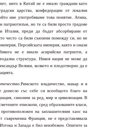
пет, нито в Китай не е имало граждани като
градски царства, конфедерации от локални
ойто ние употребяваме това понятие. Атина,
н патриотизъм, но те са били просто градове
 и Италия, преди да бъдат абсорбирани от
ито често са били съюзени помежду си, но не
империя, Персийската империя, както и онази
Никога не е имало асирийски патриоти, а
еодална структура. Никоя нация не може да
ександър Велики, колкото и плодотворно да е
ацията.
отечество.
Римското владичество, макар и в
 е донесло със себе си всеобщото благо на
иация, синоним за ред, мир и цивилизация. В
светените епископи, сред образованите класи,
, противоположен на заплашителния хаос на
от съвременна Франция, не е представлявала
Изтока и Запада е бил неизбежен. Опитите за