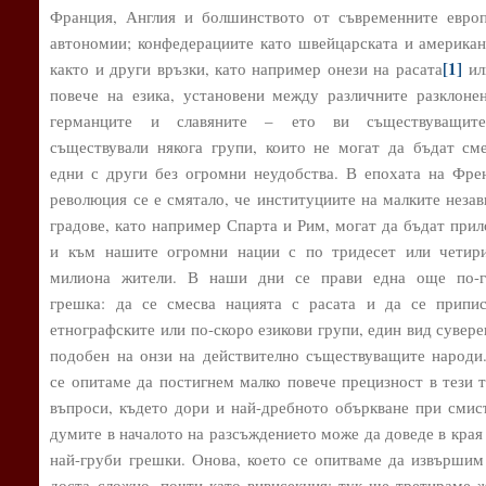
Франция, Англия и болшинството от съвременните евро
автономии; конфедерациите като швейцарската и американ
[1]
както и други връзки, като например онези на расата
ил
повече на езика, установени между различните разклоне
германците и славяните – ето ви съществуващит
съществували някога групи, които не могат да бъдат см
едни с други без огромни неудобства. В епохата на Фре
революция се е смятало, че институциите на малките неза
градове, като например Спарта и Рим, могат да бъдат при
и към нашите огромни нации с по тридесет или четир
милиона жители. В наши дни се прави една още по-г
грешка: да се смесва нацията с расата и да се припи
етнографските или по-скоро езикови групи, един вид сувере
подобен на онзи на действително съществуващите народи
се опитаме да постигнем малко повече прецизност в тези 
въпроси, където дори и най-дребното объркване при смис
думите в началото на разсъждението може да доведе в края
най-груби грешки. Онова, което се опитваме да извършим
доста сложно, почти като вивисекция; тук ще третираме 