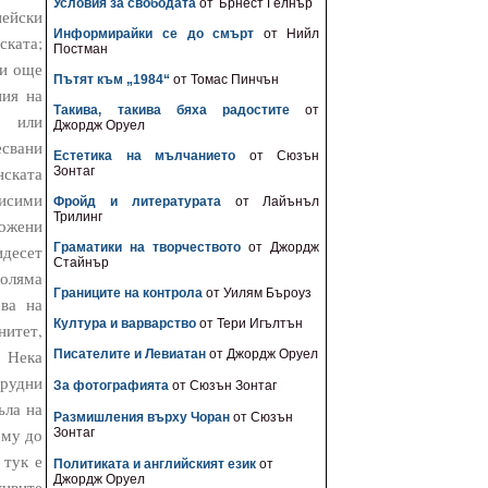
Условия за свободата
от Ърнест Гелнър
пейски
Информирайки се до смърт
от Нийл
ската;
Постман
и още
Пътят към „1984“
от Томас Пинчън
ния на
Такива, такива бяха радостите
от
е или
Джордж Оруел
есвани
Естетика на мълчанието
от Сюзън
нската
Зонтаг
висими
Фройд и литературата
от Лайънъл
Трилинг
ложени
Граматики на творчеството
от Джордж
идесет
Стайнър
оляма
Границите на контрола
от Уилям Бъроуз
сва на
Култура и варварство
от Тери Игълтън
нитет,
. Нека
Писателите и Левиатан
от Джордж Оруел
трудни
За фотографията
от Сюзън Зонтаг
ъла на
Размишления върху Чоран
от Сюзън
 му до
Зонтаг
 тук е
Политиката и английският език
от
Джордж Оруел
живите