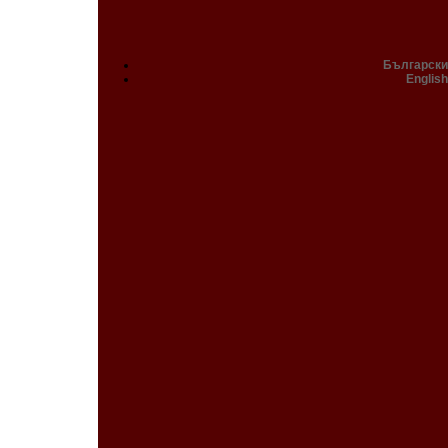
Български
English