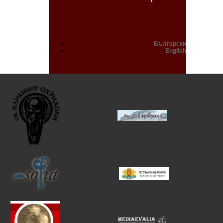
Български
English