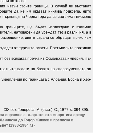
елени по-късно.
ия извън своите граници. В случай че въстанат
орците да не им оказват никаква подкрепа, нито
уги първенци на Черна гора да се задължат писмено
 по границите, ще бъдат изглаждани с взаимно
вители, натоварени да уреждат тези различия, а в
 разрешение, две­те страни се обръщат пряко към
 издаден от турските власти. Постъпилите противно
ат без всякаква пречка из Османската империя. Пъ­
тветните власти на базата на споразумението за
и укрепления по границата с Албания, Босна и Хер­
– XIX век.
Тодорова,
М. (съст.). С.,
1977, с. 394-395.
а за справяне с въоръжената съпротива срещу
 Денинска до Тодор Живков и преписка в
ет (1983-1984 г.) ›