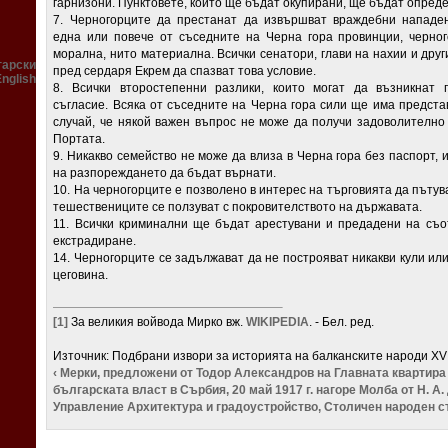
гарнизони. Пунктовете, които ще бъдат окупирани, ще бъдат опред
7. Черногорците да престанат да извършват враждебни нападен
една или повече от съседните на Черна гора провинции, черног
морална, нито мате­риална. Всички сенатори, глави на нахии и др
гарски
пред сердаря Екрем да спазват това условие.
English
8. Всички второстепенни разлики, които могат да възник­нат
съгласие. Всяка от съседните на Черна гора сили ще има предста
случай, че някой ва­жен въпрос не може да получи задоволително
Портата.
9. Никакво семейство не може да влиза в Черна гора без паспорт,
на разпореждането да бъдат върнати.
10. На черногорците е позволено в интерес на търговията да пътув
тешествениците се ползуват с покровителството на държавата.
11. Всички криминални ще бъдат арестувани и предадени на съо
екстра­диране.
14. Черногорците се задължават да не построяват никакви
кули ил
цеговина.
[1]
За великия войвода Мирко вж.
WIKIPEDIA
. - Бел. ред.
Източник: Подбрани извори за историята на балканските народи XV 
‹ Мерки, предложени от Тодор Александров на Главната квартир
българската власт в Сърбия, 20 май 1917 г.
нагоре
Молба от Н. А.
Управление Архитектура и градоустройство, Столичен народен съв