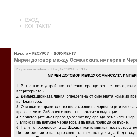
ВХОД
КОНТАКТИ
Начало
»
РЕСУРСИ
»
ДОКУМЕНТИ
Мирен договор между Османската империя и Черна г
Изпратено от admin on Пон., 07/03/2016 - 13:17
МИРЕН ДОГОВОР МЕЖДУ ОСМАНСКАТА ИМПЕ
1. Вътрешното устройство на Черна гора ще остане тако­ва, какв
в територията й.
2.
Демаркационната линия, определена от смесената ко­мисия през
на Черна гора.
3. Османското правителство ще разреши на черногорците износа 
пра­во на мито. Забранен е вносът на оръжие и амуниции.
4. Черногорците имат право да вземат под аренда земя извън Черна
5. Мирко
[1]
да напусне Черна гора и да няма право да се върне.
6. Пътят от Херцеговина до Шкодра, който минава през вътрешнос
По протежението на търговския път няколко пункта да бъдат оку­