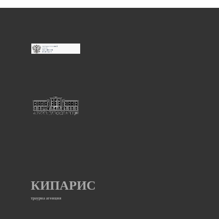
КИПАРИС
траурна агенция