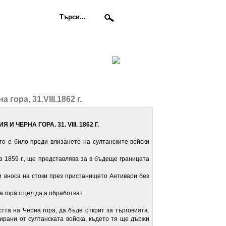
ора, 31.VIII.1862 г.
РИЯ
И ЧЕРНА ГОРА. 31.
VIII.
1862
Г.
ото е било преди влизането на султанските войски
 1859 г., ще представлява за в бъдеще границата
и вноса на стоки през пристанището Антивари без
 гора с цел да я обработват.
тта на Черна гора, да бъде открит за търговията.
пирани от султанската войска, където тя ще държи