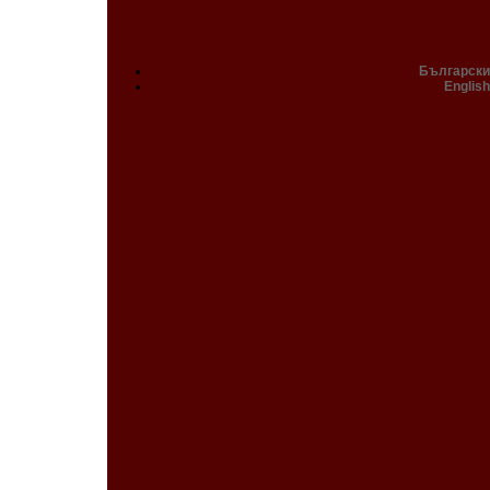
Български
English