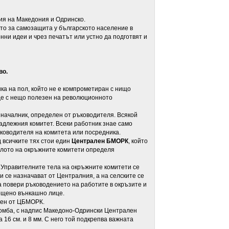
ия на Македония и Одринско.
ето за самозащита у българското население в
нни идеи и чрез печатът или устно да подготвят и
во.
 на пол, който не е компрометиран с нищо
де с нещо полезен на революционното
началник, определен от ръководителя. Всякой
 надлежния комитет. Всеки работник знае само
ъководителя на комитета или посредника.
ад всичките тях стои един
Централен БМОРК
, който
слото на окръжните комитети определя
Управителните тела на окръжните комитети се
 се назначават от Централния, а на селските се
а повери ръководението на работите в окръзите и
ощено вънкашно лице.
ден от ЦБМОРК.
мба, с надпис Македоно-Одрински Централен
а 16 см. и 8 мм. С него той подкрепва важната