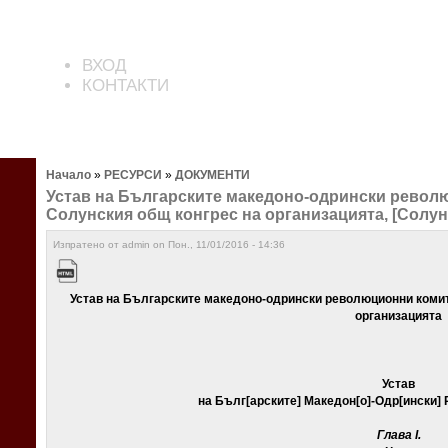
ВХОД
КОНТАКТИ
Начало
»
РЕСУРСИ
»
ДОКУМЕНТИ
Устав на Българските македоно-одрински револ
Солунския общ конгрес на организацията, [Солун, 
Изпратено от admin on Пон., 11/01/2016 - 14:36
Устав на Българските македоно-одрински революционни комит
организацията
Устав
на Бълг
[
арските
]
Македон
[
о
]
-Одр
[
ински
]
Глава
I.