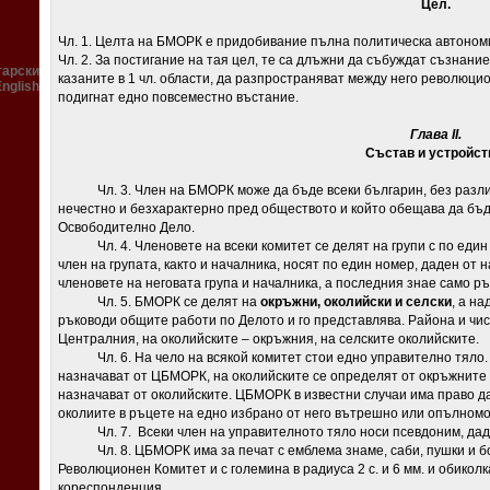
Цел.
Чл. 1. Целта на БМОРК е придобивание пълна политическа автоном
Чл. 2. За постигание на тая цел, те са длъжни да събуждат съзнани
гарски
казаните в 1 чл. области, да разпространяват между него революцио
English
подигнат едно повсеместно въстание.
Глава
II.
Състав и устройст
Чл. 3. Член на БМОРК може да бъде всеки българин, без разлика
нечестно и безхарактерно пред обществото и който обещава да бъ
Освободително Дело.
Чл. 4. Членовете на всеки комитет се делят на групи с по един 
член на групата, както и началника, носят по един номер, даден от
членовете на неговата група и началника, а последния знае само р
Чл. 5. БМОРК се делят на
окръжни, околийски и селски
, а н
ръководи общите работи по Делото и го представлява. Района и чи
Централния, на околийските – окръжния, на селските околийските.
Чл. 6. На чело на всякой комитет стои едно управително тяло. 
назначават от ЦБМОРК, на околийските се определят от окръжните и
назначават от околийските. ЦБМОРК в известни случаи има право д
околиите в ръцете на едно избрано от него вътрешно или опълном
Чл. 7. Всеки член на управителното тяло носи псевдоним, да
Чл. 8. ЦБМОРК има за печат с емблема знаме, саби, пушки и бо
Революционен Комитет и с големина в радиуса 2 с. и 6 мм. и обиколк
кореспонденция.