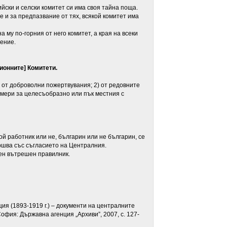
ки и селски комитет си има своя тайна поща.
 за предпазвание от тях, всякой комитет има
у по-горния от него комитет, а края на всеки
шение.
ионните
]
Комитети.
от доброволни пожертвувания; 2) от редовните
амери за целесъобразно или пък местния с
 работник или не, българин или не българин, се
ършва със съгласието на Централния.
ен вътрешен правилник.
я (1893-1919 г.) – документи на централните
София: Държавна агенция „Архиви”, 2007, с. 127-