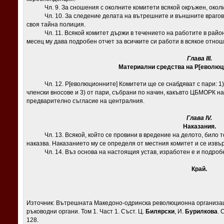
Чл. 9. За сношения с околните комитети всякой окръжен, околийс
Чл. 10. За следение делата на вътрешните и външните врагове и
своя тайна полиция.
Чл. 11. Всякой комитет държи в течението на работите в района м
месец му дава подробен отчет за всичките си работи в всякое отно
Глава
III.
Материални средства на Р
[
еволюц
Чл. 12. Р[еволюционните] Комитети ще се снабдяват с пари: 1) 
членски вносове и 3) от пари, събрани по начин, какъвто ЦБМОРК н
предварително съгласие на централния.
Глава
IV.
Наказания.
Чл. 13. Всякой, който се провини в вредение на делото, било той
наказва. Наказанието му се определя от местния комитет и се изв
Чл. 14. Въз основа на настоящия устав, изработен е и подроб
Край.
Източник: Вътрешната Македоно-одринска революционна организаци
ръководни органи. Том 1. Част 1. Съст. Ц.
Билярски
, И.
Бурилкова
. 
128.