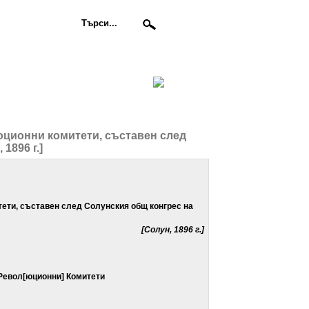
юционни комитети, съставен след
1896 г.]
ети, съставен след Солунския общ конгрес на
[
Солун, 1896 г.
]
Револ
[
юционни
]
Комитети