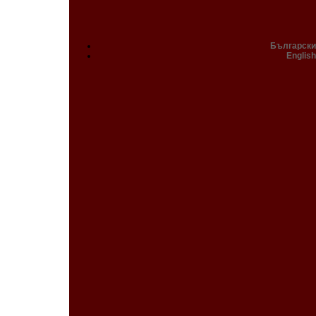
Български
English