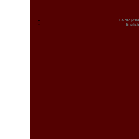
Български
English