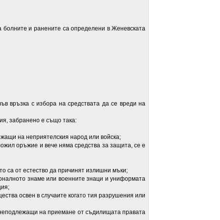
болните и ранените са определени в Женевската
връзка с избора на средствата да се вреди на
, забранено е също така:
ащи на неприятелския народ или войска;
жил оръжие и вече няма средства за защита, се е
 са от естество да причинят излишни мъки;
алното знаме или военните знаци и униформата
ция;
тва освен в случаите когато тия разрушения или
еподлежащи на приемане от съдилищата правата