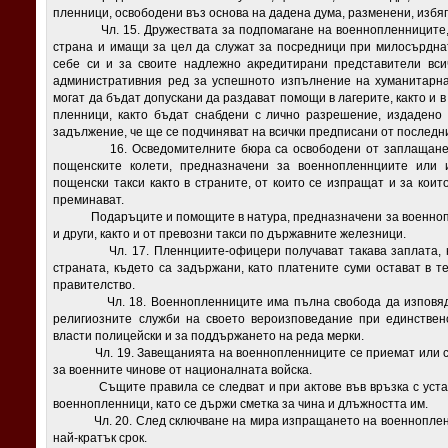
пленници, освободени въз основа на дадена дума, разменени, избя
Чл. 15. Дружествата за подпомагане на военнопленниците, ре
страна и имащи за цел да служат за посредници при милосърднат
себе си и за своите надлежно акредитирани представители вси
административния ред за успешното изпълнение на хуманитарна
могат да бъдат допускани да раздават помощи в лагерите, както и 
пленници, както бъдат снабдени с лично разрешение, издадено
задължение, че ще се подчиняват на всички предписани от последн
16. Осведомителните бюра са освободени от заплащане на п
пощенските колети, предназначени за военнопленнциите или и
пощенски такси както в страните, от които се изпращат и за коит
преминават.
Подаръците и помощите в натура, предназначени за военноплен
и други, както и от превозни такси по държавните железници.
Чл. 17. Пленнциите-офицери получават такава заплата, на 
страната, където са задържани, като платените суми остават в т
правителство.
Чл. 18. Военнопленниците има пълна свобода да изповядват 
религиозните служби на своето вероизповедание при единствен
власти полицейски и за поддържането на реда мерки.
Чл. 19. Завещанията на военнопленниците се приемат или със
за военните чинове от националната войска.
Същите правила се следват и при актове във връзка с установ
военнопленници, като се държи сметка за чина и длъжността им.
Чл. 20. След сключване на мира изпращането на военнопленнц
най-кратък срок.