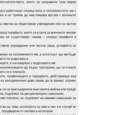
обстоятелствата, които са направили тази мярка
 работници според чина и способностите им с
а и не трябва да има никаква връзка с военните
метка на обществени учреждения или на частни
д тарифите, които са в сила за военните чинове
ако не съществуват такива – според тарифата в
ни учреждения или частни лица, условията се
е на положението им, а остатъкът ще им бъде
ките по издръжката.
ите, е натоварено с издръжката им.
пленниците ще бъдат третирани, що се отнася
оето ги е пленило.
 правилниците и наредбите, действуващи във
а на неподчинение дава право да се вземат спрямо
са се присъединили към своята войска или преди
нила, подлежат на дисциплинарно наказание.
во пленени, не подлежат на никакво наказание за
 за това, истинското си име и чин и в случай че
, предвидени от неговата категория.