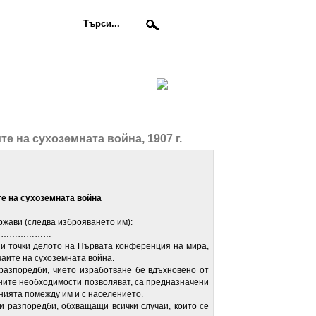
те на сухоземната война, 1907 г.
те на сухоземната война
ави (следва изброяването им):
…………………
очки делото на Първата конференция на мира,
аите на сухоземната война.
оредби, чието изработване бе вдъхновено от
ните необходимости позволяват, са предназначени
нията помежду им и с населението.
зпоредби, обхващащи всички случаи, които се