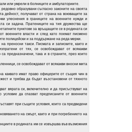
гали или умрели в болниците и амбулаториите.
довно образувани съгласно законите на своята
а дейност, получават от страна на воюващите за
чки улеснения в границите на военните нужди и
та си задача. Пратениците на тия дружества ще
в етапните пунктове за връщащите се в родината си
 от военните власти и след като поемат писмено
ите полицейски и за поддържане на реда мерки.
реносни такси. Писмата и записките, както и
зпратени от тях, се освобождават от всякакви
о са предназначени, така и в страните, през които
ници, се освобождават от всякакви вносни мита
каквато имат право офицерите от същия чин в
ежест и трябва да бъдат възстановени от тяхното
вярата си, включително и да присъствуват на
о условие да спазват предписаните от военните
тавят при същите условия, които са предвидени
яването на смърт, както и при погребението на
иите в родината им се извършва във възможния