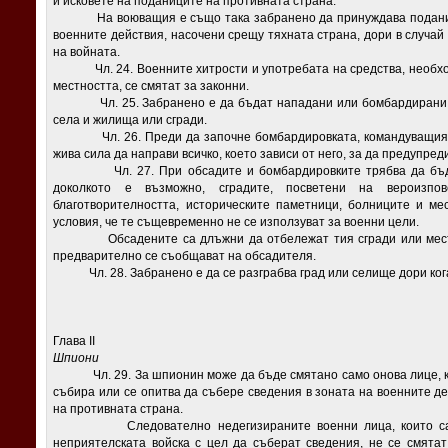
и исковете на поданиците на противната страна.
На воюващия е също така забранено да принуждава поданицит
военните действия, насочени срещу тяхната страна, дори в случай
на войната.
Чл. 24. Военните хитрости и употребата на средства, необход
местността, се смятат за законни.
Чл. 25. Забранено е да бъдат нападани или бомбардирани с к
села и жилища или сгради.
Чл. 26. Преди да започне бомбардировката, командуващият о
жива сила да направи всичко, което зависи от него, за да предупред
Чл. 27. При обсадите и бомбардировките трябва да бъдат 
доколкото е възможно, сградите, посветени на вероизпо
благотворителността, историческите паметници, болниците и ме
условия, че те същевременно не се използуват за военни цели.
Обсадените са длъжни да отбележат тия сгради или места з
предварително се съобщават на обсадителя.
Чл. 28. Забранено е да се разграбва град или селище дори когат
Глава II
Шпиони
Чл. 29. За шпионин може да бъде смятано само онова лице, кое
събира или се опитва да събере сведения в зоната на военните д
на противната страна.
Следователно недегизираните военни лица, които са про
неприятелската войска с цел да съберат сведения, не се смята