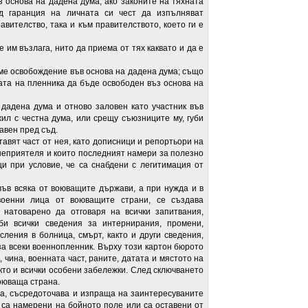
нова на дадена дума, ако законите на тяхната
д гаранция на личната си чест да изпълняват
вителство, така и към правителството, което ги е
 възлага, нито да приема от тях каквато и да е
 освобождение във основа на дадена дума; също
ата на пленника да бъде освободен въз основа на
ена дума и отново заловен като участник във
ил с честна дума, или срещу съюзниците му, губи
авен пред съд.
вят част от нея, като дописници и репортьори на
 неприятеля и които последният намери за полезно
и при условие, че са снабдени с легитимация от
всяка от воюващите държави, а при нужда и в
военни лица от воюващите страни, се създава
 натоварено да отговаря на всички запитвания,
би всички сведения за интернирания, промени,
сления в болница, смърт, както и други сведения,
а всеки военнопленник. Върху този картон бюрото
 чина, военната част, раните, датата и мястото на
кто и всички особени забележки. След сключването
воюваща страна.
съсредоточава и изпраща на заинтересуваните
о са намерени на бойното поле или са оставени от