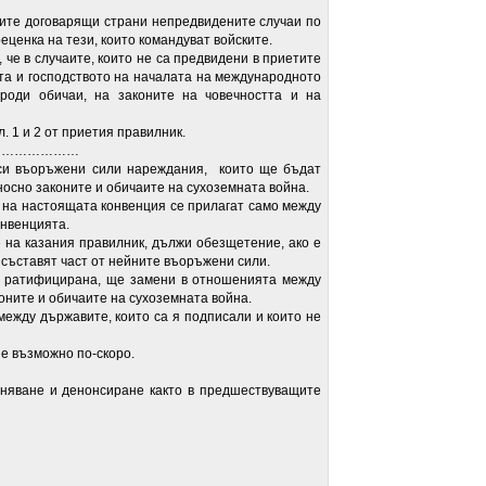
е договарящи страни непредвидените случаи по
ценка на тези, които командуват войските.
 в случаите, които не са предвидени в приетите
та и господството на началата на международното
роди обичаи, на законите на човечността и на
 1 и 2 от приетия правилник.
…………………
ъоръжени сили нареждания, които ще бъдат
осно законите и обичаите на сухоземната война.
на настоящата конвенция се прилагат само между
онвенцията.
 казания правилник, дължи обезщетение, ако е
о съставят част от нейните въоръжени сили.
атифицирана, ще замени в отношенията между
оните и обичаите на сухоземната война.
ду държавите, които са я подписали и които не
 възможно по-скоро.
ане и денонсиране както в предшествуващите