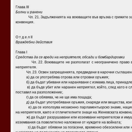
Глава III
Болни и ранени
Чл. 21. Задълженията на воюващите във връзка с грижите за 
конвенция.
О т д е л II
Враждебни действия
Глава I
Средства да се вреди на неприятеля, обсади и бомбардировки
Чл. 22. Воюващите не разполагат с неограничено право във 
неприятеля.
Чл. 23. Освен запрещенията, предвидени в нарочни съглашения
а) да се употребява отрова или отровни оръжия;
б) да бъдат убивани или наранявани с измама лица, принадлеж
в) да бъде убит или наранен неприятел, който, след като е сло
поставил на разположение;
г) да се обявява, че не ще има пощада;
д) да бъдат употребявани оръжия, снаряди или вещества, които
е) да се използува незаконно парламентьорско знаме, национ
на неприятеля, както и отличителните знаци на Женевската конвен
ж) да бъдат разрушавани или изземвани неприятелски и имущес
изземвания са повелително наложени от нуждите на войната;
з) да бъдат обявени за погасени, временно обезсилени или н