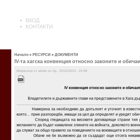
ВХОД
КОНТАКТИ
Начало
»
РЕСУРСИ
»
ДОКУМЕНТИ
IV-та хагска конвенция относно законите и обичаи
Изпратено от admin on Ср., 25/11/2015 - 10:58
IV
конвенция относно законите и обичаи
Владетелите и държавните глави на представените в Хага държ
……………………………………………………………………………………
Намериха за необходимо да допълнят и уточнят в известни т
която… прие разпоредби, имащи за цел да определят и уредят обич
Според гледищата на високите договарящи страни тия разп
желанието да бъдат намалени злините на войната, доколкото воен
да служат за общо правило за поведението на воюващите в отноше
Обаче не бе възможно да се създадат още отсега никакви ра