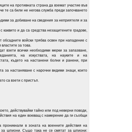
е на противната страна да вземат участие във
 че те са били не негова служба преди започването
ими за добиване на сведения за неприятеля и за
аквито и да са средства незащитените градове,
бсадните войски трябва освен при нападение с
и властите за това.
взети всички необходими мерки за запазване,
веданията, на изкуствата, на науките и на
стата, където на настанени болни и ранени, при
а настаняване с нарочни видими знаци, които
о са взети с пристъп.
то, действувайки тайно или под неверни поводи,
ействия на един воюващ с намерение да ги съобщи
никнали в зоната на военните действия на
т за шпиони. Също така не се смятат за шпиони: