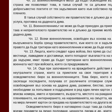
Чл. 10. Военнопленниците могат да бъдат освободени въз ос
страна им позволяват това, в такъв случай те са длъжни по
добросъвестно поетите от тях задължения както към собствено пра
пленило.
В такъв случай собственото им правителство е длъжно да не им
услуга, противна на дадената дума.
Чл. 11. Военнопленникът не може да бъде принуден да приеме
така и неприятелското правителство не е длъжно да приеме молб
дадена дума.
Чл. 12. Всеки военнопленник, освободен въз основа на дад
въоръжената борба срещу правителството, към което се е задълж
правото да бъде третиран като военнопленник и може да бъде изпр
Чл. 13. Лицата, които следват една войска, без пряко да съста
вестници, лавкаджии и доставчици, които попаднат във властта на
да задържи, имат право да бъдат третирани като военнопленниц
военната част при войската, която са придружавали.
Чл. 14. Още при започването на враждебните действия във 
неутралните страни, които са приютили на своя територия 
осведомително бюро за военнопленниците. Това бюро, което е
засягащи последните, получава от различните отговорни служ
освобождения въз основа на дадена дума, размени, бягство, зачи
необходими за попълване и поддържане в ред един личен картон з
вписва номера, името и презимето, възрастта, мястото на раждане,
пленяването, на интернирането, на нараняванията, на смъртта, ка
на мира личният картон се предава на правителството на другата 
Осведомителното бюро е натоварено също така да събира, 
всички предмети за лично ползуване, ценности, писма и др., коит