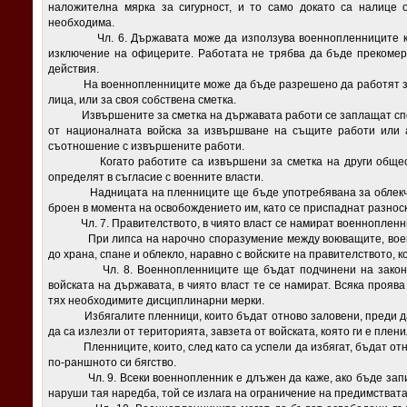
наложителна мярка за сигурност, и то само докато са налице 
необходима.
Чл. 6. Държавата може да използува военнопленниците като
изключение на офицерите. Работата не трябва да бъде прекомерн
действия.
На военнопленниците може да бъде разрешено да работят за с
лица, или за своя собствена сметка.
Извършените за сметка на държавата работи се заплащат споре
от националната войска за извършване на същите работи или 
съотношение с извършените работи.
Когато работите са извършени за сметка на други обществе
определят в съгласие с военните власти.
Надницата на пленниците ще бъде употребявана за облекчени
броен в момента на освобождението им, като се приспаднат разнос
Чл. 7. Правителството, в чиято власт се намират военнопленниц
При липса на нарочно споразумение между воюващите, военно
до храна, спане и облекло, наравно с войските на правителството, к
Чл. 8. Военнопленниците ще бъдат подчинени на законите,
войската на държавата, в чиято власт те се намират. Всяка прояв
тях необходимите дисциплинарни мерки.
Избягалите пленници, които бъдат отново заловени, преди да 
да са излезли от територията, завзета от войската, която ги е пле
Пленниците, които, след като са успели да избягат, бъдат отно
по-раншното си бягство.
Чл. 9. Всеки военнопленник е длъжен да каже, ако бъде запитан
наруши тая наредба, той се излага на ограничение на предимствата