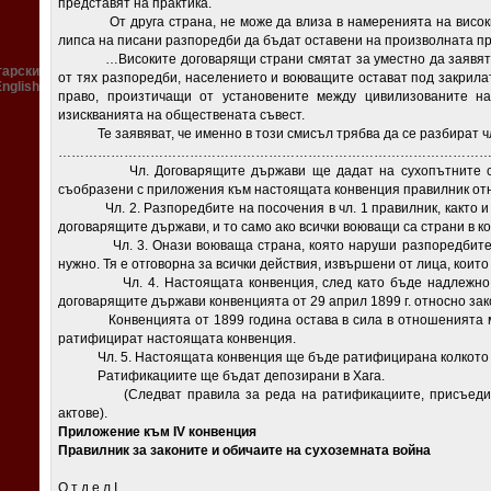
представят на практика.
От друга страна, не може да влиза в намеренията на високит
липса на писани разпоредби да бъдат оставени на произволната пре
…Високите договарящи страни смятат за уместно да заявят, че
гарски
от тях разпоредби, населението и воюващите остават под закрила
English
право, произтичащи от установените между цивилизованите на
изискванията на обществената съвест.
Те заявяват, че именно в този смисъл трябва да се разбират чл.
……………………………………………………………………………………
Чл. Договарящите държави ще дадат на сухопътните си в
съобразени с приложения към настоящата конвенция правилник отн
Чл. 2. Разпоредбите на посочения в чл. 1 правилник, както и 
договарящите държави, и то само ако всички воюващи са страни в к
Чл. 3. Онази воюваща страна, която наруши разпоредбите на
нужно. Тя е отговорна за всички действия, извършени от лица, коит
Чл. 4. Настоящата конвенция, след като бъде надлежно р
договарящите държави конвенцията от 29 април 1899 г. относно зак
Конвенцията от 1899 година остава в сила в отношенията меж
ратифицират настоящата конвенция.
Чл. 5. Настоящата конвенция ще бъде ратифицирана колкото е
Ратификациите ще бъдат депозирани в Хага.
(Следват правила за реда на ратификациите, присъединяв
актове).
Приложение към
IV
конвенция
Правилник за законите и обичаите на сухоземната война
О т д е л I