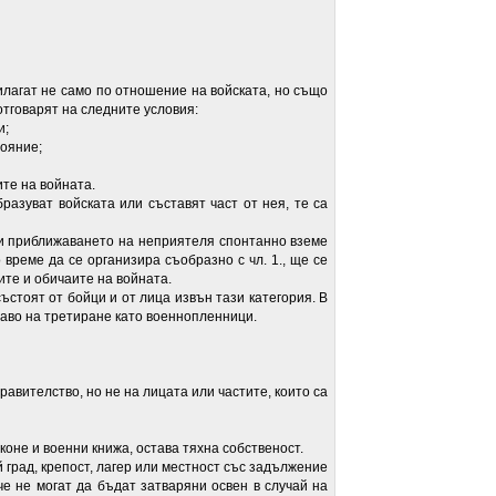
агат не само по отношение на войската, но също
отговарят на следните условия:
и;
ояние;
те на войната.
ват войската или съставят част от нея, те са
приближаването на неприятеля спонтанно вземе
 време да се организира съобразно с чл. 1., ще се
ите и обичаите на войната.
оят от бойци и от лица извън тази категория. В
раво на третиране като военнопленници.
ителство, но не на лицата или частите, които са
не и военни книжа, остава тяхна собственост.
ад, крепост, лагер или местност със задължение
че не могат да бъдат затваряни освен в случай на