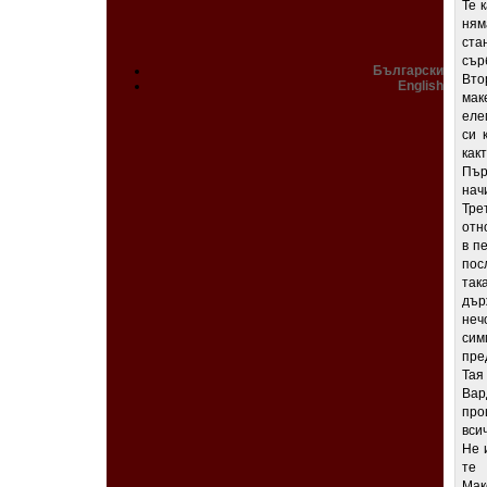
Те 
ням
ста
сърб
Български
Вто
English
мак
еле
си 
как
Пър
нач
Тре
отн
в п
пос
так
дър
неч
сим
пре
Тая
Вар
про
вси
Не 
те 
Мак