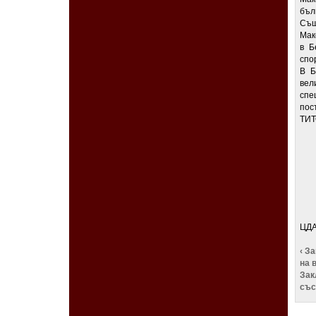
бъл
Същ
Мак
в Б
спо
В Б
вел
спе
пос
ТИТ
ЦДА,
‹ З
на 
Зак
със