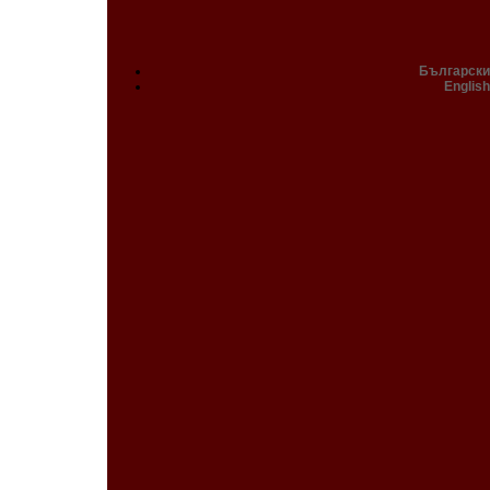
Български
English