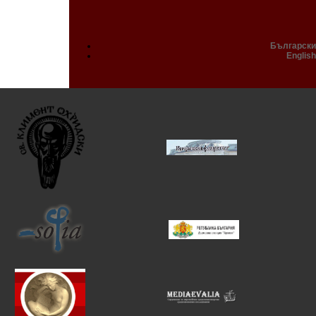
Български
English