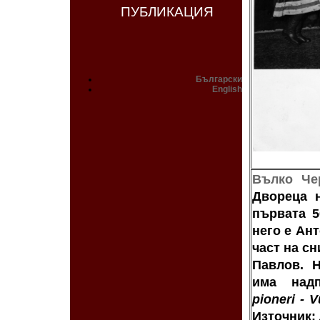
ПУБЛИКАЦИЯ
Български
English
Вълко Чер
Двореца 
първата 5
него е Ан
част на с
Павлов. 
има на
pioneri - 
Източник: