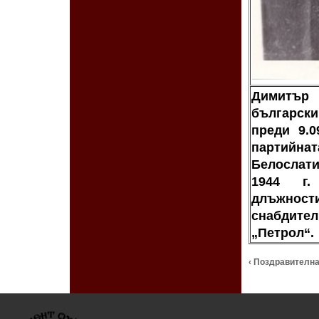
Димитър Г
български
преди 9.0
партийн
Белослат
1944 г.
длъжност
снабдит
„Петрол“.
‹ Поздравителна 