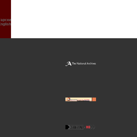
гарски
English