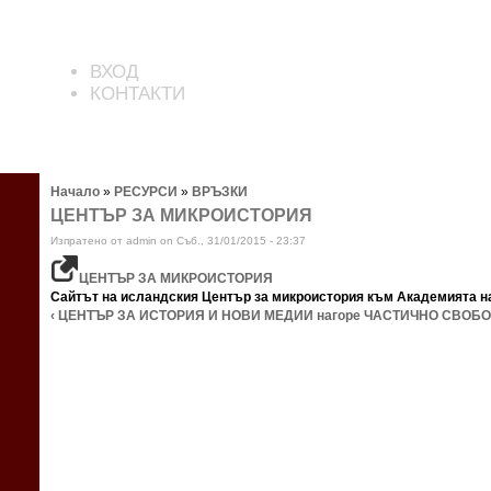
ВХОД
КОНТАКТИ
Начало
»
РЕСУРСИ
»
ВРЪЗКИ
ЦЕНТЪР ЗА МИКРОИСТОРИЯ
Изпратено от admin on Съб., 31/01/2015 - 23:37
ЦЕНТЪР ЗА МИКРОИСТОРИЯ
Сайтът на исландския Център за микроистория към Академията на
‹ ЦЕНТЪР ЗА ИСТОРИЯ И НОВИ МЕДИИ
нагоре
ЧАСТИЧНО СВОБО