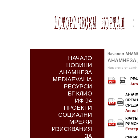
Начало
»
АНАМ
НАЧАЛО
АНАМНЕЗА, Го
НОВИНИ
Изпратено от admin 
АНАМНЕЗА
MEDIAEVALIA
РЕФ
Ант
РЕСУРСИ
БГ КЛИО
ЗНАЧ
ИФ-94
ОРГАН
СРЕДАТ
ПРОЕКТИ
Ангел
СОЦИАЛНИ
КРАТ
МРЕЖИ
РИМОК
ИЗИСКВАНИЯ
Екатер
ЗА
СИЛИ