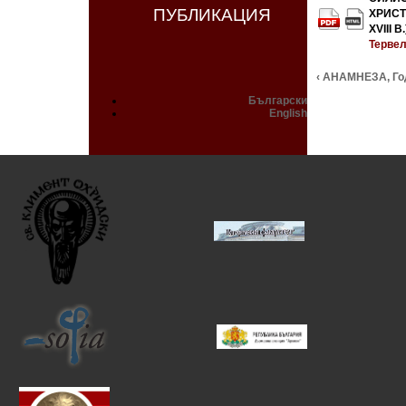
ПУБЛИКАЦИЯ
ХРИСТ
XVIII В.
Тервел
‹ АНАМНЕЗА, Год.
Български
English