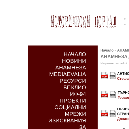
Начало
»
АНАМ
НАЧАЛО
АНАМНЕЗА, Го
НОВИНИ
Изпратено от admin 
АНАМНЕЗА
MEDIAEVALIA
АНТИС
Стефа
РЕСУРСИ
БГ КЛИО
ТЪРНО
ИФ-94
Теодо
ПРОЕКТИ
СОЦИАЛНИ
OБЯВ
МРЕЖИ
СТРАН
Доник
ИЗИСКВАНИЯ
ЗА