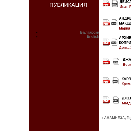
ДЕЙСТ
ПУБЛИКАЦИЯ
Иван 
АНДР
МАКЕ
Мария
Български
English
АРХИ
КОПРИ
Донка
ДЖ
Верж
КАРЛ
Крем
ДЖ
Магд
‹ АНАМНЕЗА, Год.