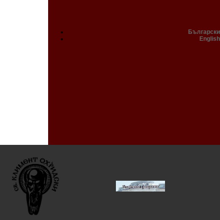
Български
English