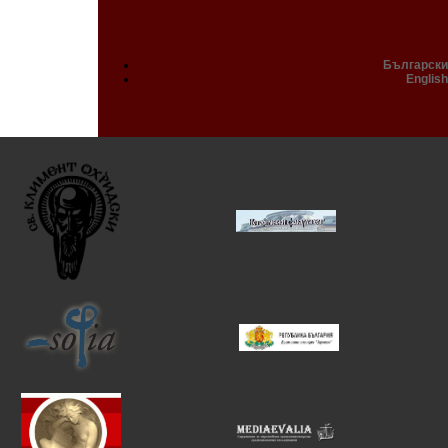
Български
English