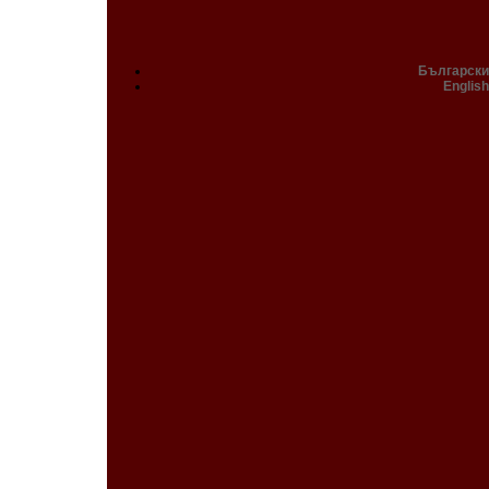
Български
English