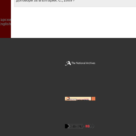
договори за България. С., 2009 ›
гарски
English