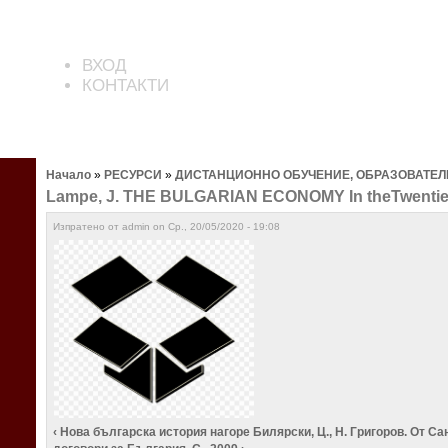
ВХОД
КОНТАКТИ
Начало
»
РЕСУРСИ
»
ДИСТАНЦИОННО ОБУЧЕНИЕ, ОБРАЗОВАТЕЛ
Lampe, J. THE BULGARIAN ECONOMY In theTwentiet
Изпратено от admin on Ср., 20/05/2020 - 19:08
‹ Нова българска история
нагоре
Билярски, Ц., Н. Григоров. От 