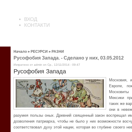
ВХОД
КОНТАКТИ
Начало
»
РЕСУРСИ
»
РАЗНИ
Русофобия Запада. - Сделано у них, 03.05.2012
Изпратено от admin on Ср., 12/11/2014 - 09:47
Русофобия Запада
Московия, 
Европе, по
Московиты
Мексики пр
таких же вар
они в невеж
разумея пользы оных. Древний священный закон воспрещал им
дозволения патриарха, чтобы не было у них возможности восчу
соответствовал духу этой нации, которая во глубине своего н