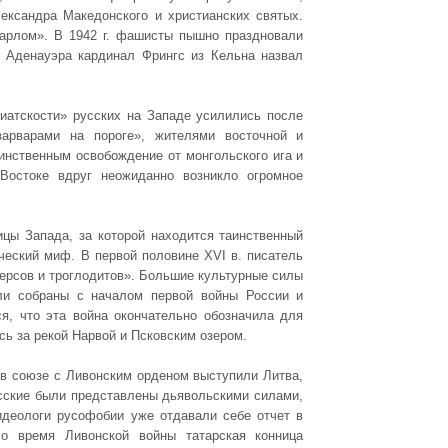
ександра Македонского и христианских святых.
Карлом». В 1942 г. фашисты пышно праздновали
ы Аденауэра кардинал Фрингс из Кельна назвал
иатскости» русских на Западе усилились после
варварами на пороге», жителями восточной и
инственным освобождение от монгольского ига и
остоке вдруг неожиданно возникло огромное
цы Запада, за которой находится таинственный
еский миф. В первой половине XVI в. писатель
персов и троглодитов». Большие культурные силы
ли собраны с началом первой войны России и
ся, что эта война окончательно обозначила для
ь за рекой Нарвой и Псковским озером.
в союзе с Ливонским орденом выступили Литва,
сские были представлены дьявольскими силами,
идеологи русофобии уже отдавали себе отчет в
Во время Ливонской войны татарская конница