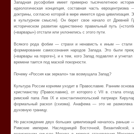
Западная русофобия имеет примерно тысячелетнюю истори
идеологическая концепция, составная часть евроцентризма
доктрины, согласно которой в мире имеется одна цивилизация. 
в культурном смысле). Он берет свое начало от Древней Г
историческом развитии единственно правильный путь («стол
(«варвары») отстали или уклонились с этого пути.
Всякого рода фобии — страхи и ненависть к иным — стали 
формировании самосознания народов Запада. Это были преж
(«варвары на пороге»), и к тем, кого Запад подавлял и угнета
времени таится под маской покорности.
Почему «Россия как зеркало» так возмущала Запад?
Культура России корнями уходит в Православие. Ранним основа
христианству (Православию), от которого с VII в. стала отход
римский папа Лев IX и константинопольский патриарх Кирул
формальный раскол (схизма). Анафема — это не размолвка 
духовную границу.
Но расхождение двух больших цивилизаций началось раньше —
Римские империи. Наследницей Восточной, Византийской, 
религиозном смысле Москва в момент становления Московск