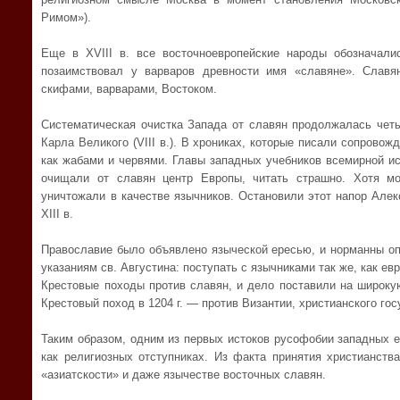
Римом»).
Еще в XVIII в. все восточноевропейские народы обозначали
позаимствовал у варваров древности имя «славяне». Слав
скифами, варварами, Востоком.
Систематическая очистка Запада от славян продолжалась чет
Карла Великого (VIII в.). В хрониках, которые писали сопрово
как жабами и червями. Главы западных учебников всемирной ис
очищали от славян центр Европы, читать страшно. Хотя м
уничтожали в качестве язычников. Остановили этот напор Алек
XIII в.
Православие было объявлено языческой ересью, и норманны оп
указаниям св. Августина: поступать с язычниками так же, как евр
Крестовые походы против славян, и дело поставили на широку
Крестовый поход в 1204 г. — против Византии, христианского гос
Таким образом, одним из первых истоков русофобии западных 
как религиозных отступниках. Из факта принятия христианств
«азиатскости» и даже язычестве восточных славян.