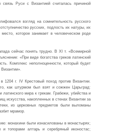
 связь Руси с Византией считалась причиной
шлифовался взгляд на сомнительность русского
 отступничество русских, подлость их натуры, их
е место, которое занимает в человеческом роде
пада сейчас понять трудно. В XI т. «Всемирной
бъяснение: «При виде богатства греков латинский
сть. Комплекс неполноценности, который будет
к Византии».
 в 1204 г. IV Крестовый поход против Византии.
ого, как штурмом был взят и сожжен Царьград:
 латинского мира к грекам. Грабежи, убийства и
ищ искусства, накопленных в стенах Византии за
теки, из церковных предметов были выломаны
азбит мрамор.
гию: монахини были изнасилованы в монастырях;
 и топорами алтарь и серебряный иконостас;