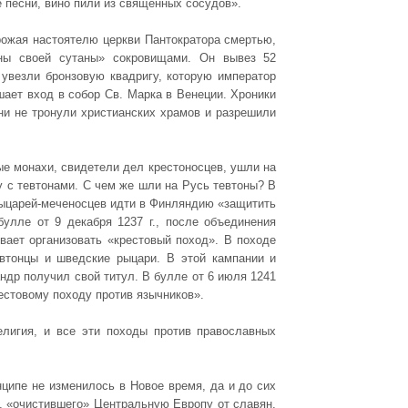
е песни, вино пили из священных сосудов».
грожая настоятелю церкви Пантократора смертью,
аны своей сутаны» сокровищами. Он вывез 52
 увезли бронзовую квадригу, которую император
шает вход в собор Св. Марка в Венеции. Хроники
они не тронули христианских храмов и разрешили
ые монахи, свидетели дел крестоносцев, ушли на
ну с тевтонами. С чем же шли на Русь тевтоны? В
х рыцарей-меченосцев идти в Финляндию «защитить
улле от 9 декабря 1237 г., после объединения
вает организовать «крестовый поход». В походе
евтонцы и шведские рыцари. В этой кампании и
андр получил свой титул. В булле от 6 июля 1241
рестовому походу против язычников».
лигия, и все эти походы против православных
ципе не изменилось в Новое время, да и до сих
о, «очистившего» Центральную Европу от славян,