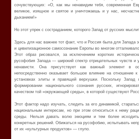
сочувствующих: «О, как мы ненавидим тебя, современная Евр
великое, изящное и святое и уничтожаешь и у нас, несчастн
дыханием!»
Но этот упрек с состраданием, которого Запад от русских мыслит
Здесь для нас важнее тот факт, что и Россия была для Запада
и цивилизационное самосознание Европы во многом отталкивалос
Этот образ рисовался, за исключением коротких историческ
русофобия Запада — широкий спектр отрицательных чувств и у
ненависти. Она присутствует как важный элемент в ос
непосредственно оказывает большое влияние на отношение к
установках элиты и правящей верхушки. Поскольку Запад
формировании национального сознания русских, игнориров
качеством той «окружающей среды», в которой существуют Росс
Этот фактор надо изучать, следить за его динамикой, старать
национальным интересам, но при этом относиться к нему рац
среды. Нельзя давать волю эмоциям и тем более исходить
конкретных решений. Обижаться на русофобию, испытывать непр
от их «культурных продуктов» — глупо.