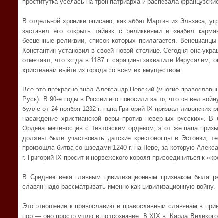
проститутка уселась на трон патриарха и распевала французски
В отдельной хронике описано, как аббат Мартин из Эльзаса, у
заставил его открыть тайник с реликвиями и «набил карм
бесценные реликвии, список которых прилагается. Венецианцы
Константин установил в своей новой столице. Сегодня она укра
отмечают, что когда в 1187 г. сарацины захватили Иерусалим, 
христианам выйти из города со всем их имуществом.
Все это прекрасно знал Александр Невский (многие православн
Русь). В 90-е годы в России его поносили за то, что он вел вой
булле от 24 ноября 1232 г. папа Григорий IX призвал ливонски
насаждение христианской веры против неверных русских». В б
Ордена меченосцев с Тевтонским орденом, этот же папа призы
должны были участвовать датские крестоносцы в Эстонии, т
произошла битва со шведами 1240 г. на Неве, за которую Алекс
г. Григорий IX просит и норвежского короля присоединиться к «к
В Средние века главным цивилизационным признаком была ре
славян надо рассматривать именно как цивилизационную войну.
Это отношение к православию и православным славянам в прин
пор — оно просто ушло в подсознание. В XIX в. Карла Великог