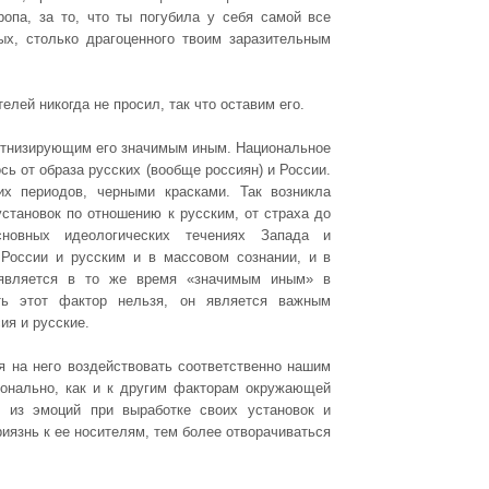
опа, за то, что ты погубила у себя самой все
ых, столько драгоценного твоим заразительным
елей никогда не просил, так что оставим его.
 этнизирующим его значимым иным. Национальное
ь от образа русских (вообще россиян) и России.
их периодов, черными красками. Так возникла
становок по отношению к русским, от страха до
новных идеологических течениях Запада и
 России и русским и в массовом сознании, и в
 является в то же время «значимым иным» в
ать этот фактор нельзя, он является важным
ия и русские.
ся на него воздействовать соответственно нашим
ионально, как и к другим факторам окружающей
 из эмоций при выработке своих установок и
иязнь к ее носителям, тем более отворачиваться