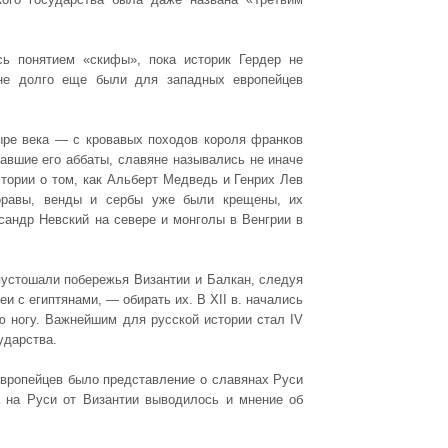
сь понятием «скифы», пока историк Гердер не
яне долго еще были для западных европейцев
ыре века — с кровавых походов короля франков
ждавшие его аббаты, славяне назывались не иначе
тории о том, как Альберт Медведь и Генрих Лев
оравы, венды и сербы уже были крещены, их
сандр Невский на севере и монголы в Венгрии в
устошали побережья Византии и Балкан, следуя
еи с египтянами, — обирать их. В XII в. начались
ю ногу. Важнейшим для русской истории стал IV
ударства.
европейцев было представление о славянах Руси
а на Руси от Византии выводилось и мнение об