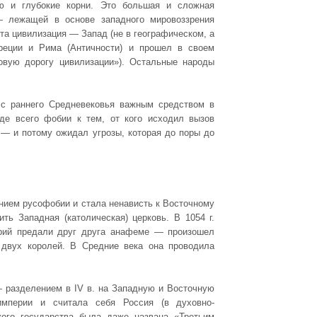
ю и глубокие корни. Это большая и сложная
 — лежащей в основе западного мировоззрения
Эта цивилизация — Запад (не в географическом, а
реции и Рима (Античности) и прошел в своем
бовую дорогу цивилизации»). Остальные народы
с раннего Средневековья важным средством в
де всего фобии к тем, от кого исходил вызов
л — и потому ожидал угрозы, которая до поры до
нием русофобии и стала ненависть к Восточному
ить Западная (католическая) церковь. В 1054 г.
арий предали друг друга анафеме — произошел
двух королей. В Средние века она проводила
 разделением в IV в. на Западную и Восточную
империи и считала себя Россия (в духовно-
ого государства была даже названа «Третьим