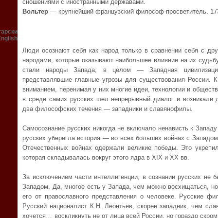
сношениями с иностранными державами.
Вольтер
— крупнейший французский философ-просветитель. 173
гарски
English
Люди осознают себя как народ только в сравнении себя с дру
народами, которые оказывают наибольшее влияние на их судьбу
стали народы Запада, в целом — Западная цивилизация
представлявшие главные угрозы для существования России. 
вниманием, перенимая у них многие идеи, технологии и общест
в среде самих русских шел непрерывный диалог и возникали 
два философских течения — западники и славянофилы.
Самосознание русских никогда не включало ненависть к Западу 
русских уберегла история — во всех больших войнах с Западом
Отечественных войнах одержали великие победы. Это укрепил
которая складывалась вокруг этого ядра в XIX и XX вв.
За исключением части интеллигенции, в сознании русских не 
Западом. Да, многое есть у Запада, чем можно восхищаться, но
его от православного представления о человеке. Русские ф
Русский националист К.Н. Леонтьев, скорее западник, чем сл
хочется… воскликнуть не от лица всей России, но гораздо скром