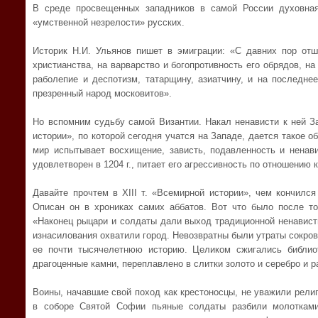
В среде просвещенных западников в самой России духовная
«умственной незрелости» русских.
Историк Н.И. Ульянов пишет в эмиграции: «С давних пор от
христианства, на варварство и богопротивность его обрядов, на
раболепие и деспотизм, татарщину, азиатчину, и на последне
презренный народ московитов».
Но вспомним судьбу самой Византии. Накал ненависти к ней За
истории», по которой сегодня учатся на Западе, дается такое о
мир испытывает восхищение, зависть, подавленность и ненави
удовлетворен в 1204 г., питает его агрессивность по отношению 
Давайте прочтем в XIII т. «Всемирной истории», чем кончился
Описан он в хрониках самих аббатов. Вот что было после т
«Наконец рыцари и солдаты дали выход традиционной ненависти
изнасилования охватили город. Невозвратны были утраты сокров
ее почти тысячелетнюю историю. Целиком сжигались библио
драгоценные камни, переплавлено в слитки золото и серебро и р
Воины, начавшие свой поход как крестоносцы, не уважили рели
в соборе Святой Софии пьяные солдаты разбили молотками