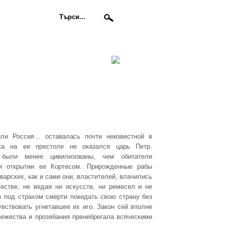
или Россия… оставалась почти неизвестной в
ка на ее престоле не оказался царь Петр.
 были менее цивилизованы, чем обитатели
и открытии ее Кортесом. Прирожденные рабы
варских, как и сами они, властителей, влачились
естве, не ведая ни искусств, ни ремесел и не
 под страхом смерти покидать свою страну без
вствовать угнетавшее их иго. Закон сей вполне
евежества и прозябания пренебрегала всяческими