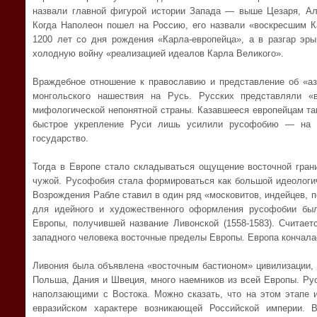
назвали главной фигурой истории Запада — выше Цезаря, Ал
Когда Наполеон пошел на Россию, его назвали «воскресшим 
1200 лет со дня рождения «Карла-европейца», а в разгар эр
холодную войну «реализацией идеалов Карла Великого».
Враждебное отношение к православию и представление об «аз
монгольского нашествия на Русь. Русских представляли «
мифологической непонятной страны. Казавшееся европейцам та
быстрое укрепление Руси лишь усилили русофобию — на В
государство.
Тогда в Европе стало складываться ощущение восточной грани
чужой. Русофобия стала формироваться как большой идеологич
Возрождения Рабле ставил в один ряд «московитов, индейцев, 
для идейного и художественного оформления русофобии бы
Европы, получившей название Ливонской (1558-1583). Считает
западного человека восточные пределы Европы. Европа кончалас
Ливония была объявлена «восточным бастионом» цивилизации, 
Польша, Дания и Швеция, много наемников из всей Европы. Ру
наползающими с Востока. Можно сказать, что на этом этапе 
евразийском характере возникающей Российской империи. 