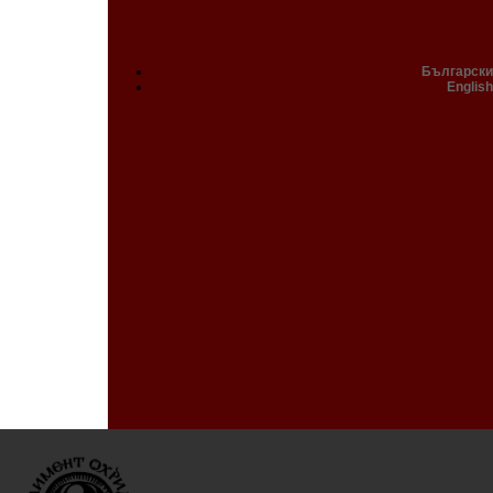
Български
English