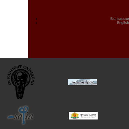
Български
English