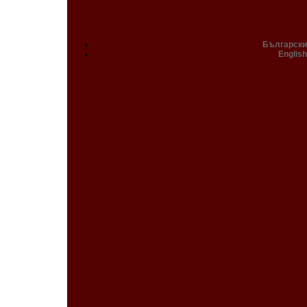
Български
English