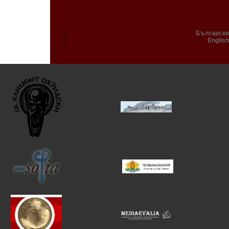
Български
English