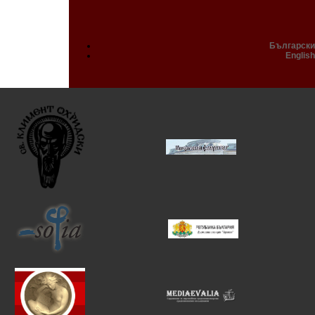
Български
English