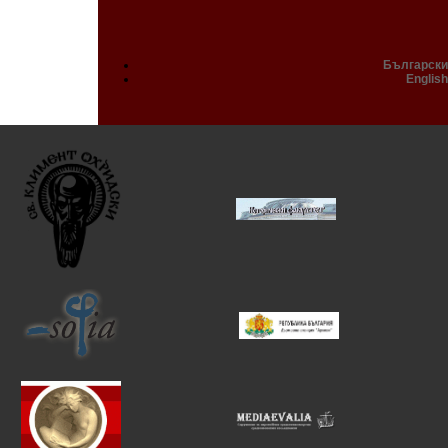
Български
English